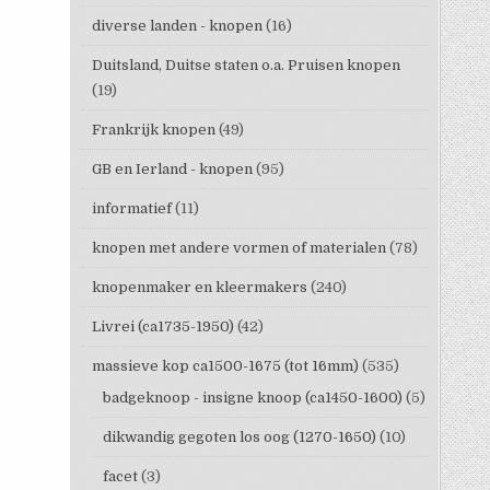
diverse landen - knopen
(16)
Duitsland, Duitse staten o.a. Pruisen knopen
(19)
Frankrijk knopen
(49)
GB en Ierland - knopen
(95)
informatief
(11)
knopen met andere vormen of materialen
(78)
knopenmaker en kleermakers
(240)
Livrei (ca1735-1950)
(42)
massieve kop ca1500-1675 (tot 16mm)
(535)
badgeknoop - insigne knoop (ca1450-1600)
(5)
dikwandig gegoten los oog (1270-1650)
(10)
facet
(3)