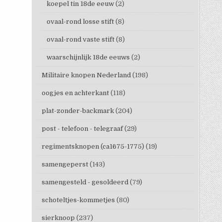
koepel tin 18de eeuw
(2)
ovaal-rond losse stift
(8)
ovaal-rond vaste stift
(8)
waarschijnlijk 18de eeuws
(2)
Militaire knopen Nederland
(198)
oogjes en achterkant
(118)
plat-zonder-backmark
(204)
post - telefoon - telegraaf
(29)
regimentsknopen (ca1675-1775)
(19)
samengeperst
(143)
samengesteld - gesoldeerd
(79)
schoteltjes-kommetjes
(80)
sierknoop
(237)