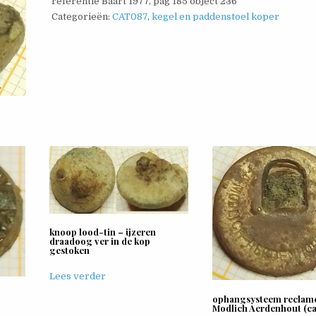
referentie Baart 1977, pag 185 object 236
Categorieën:
CAT087
,
kegel en paddenstoel koper
knoop lood-tin – ijzeren
draadoog ver in de kop
gestoken
Lees verder
ophangsysteem reclame
Modlich Aerdenhout (c