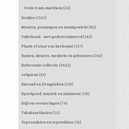
trein-tram-maritiem
(22)
loodjes
(1125)
Munten, penningen en muntgewicht
(82)
Onbekend - niet gedetermineerd
(142)
Plaats of staat van herkomst
(117)
Ramen, deuren, meubels en gebouwen
(142)
Referentie collectie
(3422)
religieus
(81)
Sieraad en Draagteken
(118)
Speelgoed, muziek en miniatuur
(58)
Stijl en versieringen
(74)
Tabaksartikelen
(55)
Topvondsten en topstukken
(16)