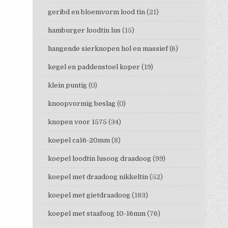
geribd en bloemvorm lood tin
(21)
hamburger loodtin lus
(15)
hangende sierknopen hol en massief
(6)
kegel en paddenstoel koper
(19)
klein puntig
(0)
knoopvormig beslag
(0)
knopen voor 1575
(34)
koepel ca16-20mm
(8)
koepel loodtin lusoog draadoog
(99)
koepel met draadoog nikkeltin
(52)
koepel met gietdraadoog
(183)
koepel met staafoog 10-16mm
(76)