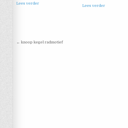
Lees verder
Lees verder
Berichtnavigatie
← knoop kegel radmotief