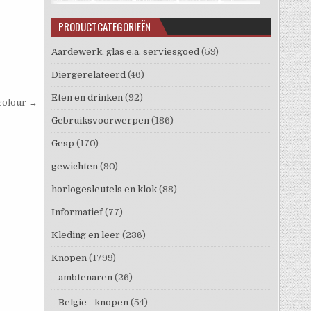
PRODUCTCATEGORIEËN
Aardewerk, glas e.a. serviesgoed
(59)
Diergerelateerd
(46)
Eten en drinken
(92)
colour →
Gebruiksvoorwerpen
(186)
Gesp
(170)
gewichten
(90)
horlogesleutels en klok
(88)
Informatief
(77)
Kleding en leer
(236)
Knopen
(1799)
ambtenaren
(26)
België - knopen
(54)