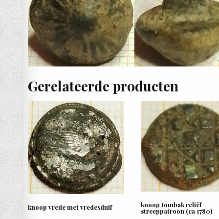
Gerelateerde producten
knoop tombak reliëf
knoop vrede met vredesduif
streeppatroon (ca 1780)