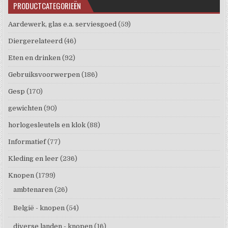
PRODUCTCATEGORIEËN
Aardewerk, glas e.a. serviesgoed
(59)
Diergerelateerd
(46)
Eten en drinken
(92)
Gebruiksvoorwerpen
(186)
Gesp
(170)
gewichten
(90)
horlogesleutels en klok
(88)
Informatief
(77)
Kleding en leer
(236)
Knopen
(1799)
ambtenaren
(26)
België - knopen
(54)
diverse landen - knopen
(16)