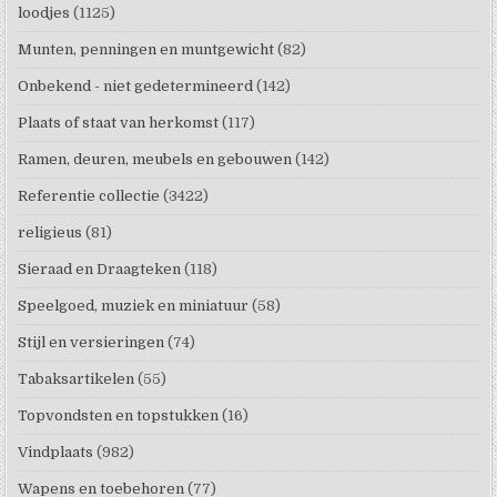
loodjes
(1125)
Munten, penningen en muntgewicht
(82)
Onbekend - niet gedetermineerd
(142)
Plaats of staat van herkomst
(117)
Ramen, deuren, meubels en gebouwen
(142)
Referentie collectie
(3422)
religieus
(81)
Sieraad en Draagteken
(118)
Speelgoed, muziek en miniatuur
(58)
Stijl en versieringen
(74)
Tabaksartikelen
(55)
Topvondsten en topstukken
(16)
Vindplaats
(982)
Wapens en toebehoren
(77)