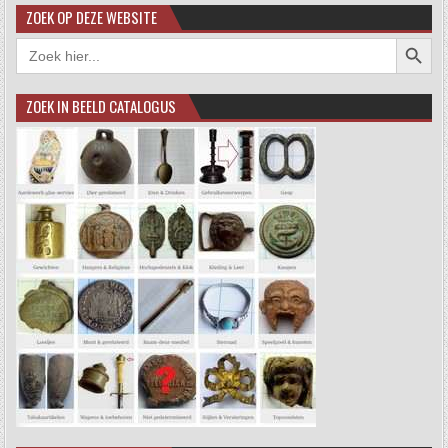
ZOEK OP DEZE WEBSITE
Zoekkno
Zoek
naar:
ZOEK IN BEELD CATALOGUS