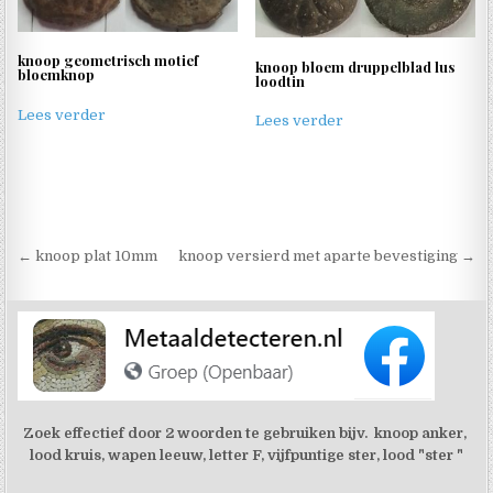
knoop geometrisch motief
knoop bloem druppelblad lus
bloemknop
loodtin
Lees verder
Lees verder
Berichtnavigatie
← knoop plat 10mm
knoop versierd met aparte bevestiging →
Zoek effectief door 2 woorden te gebruiken bijv. knoop anker,
lood kruis, wapen leeuw, letter F, vijfpuntige ster, lood "ster "