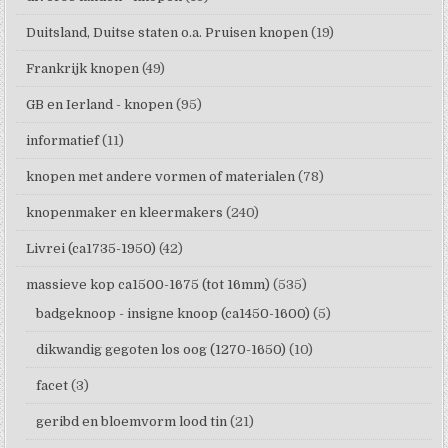
Duitsland, Duitse staten o.a. Pruisen knopen
(19)
Frankrijk knopen
(49)
GB en Ierland - knopen
(95)
informatief
(11)
knopen met andere vormen of materialen
(78)
knopenmaker en kleermakers
(240)
Livrei (ca1735-1950)
(42)
massieve kop ca1500-1675 (tot 16mm)
(535)
badgeknoop - insigne knoop (ca1450-1600)
(5)
dikwandig gegoten los oog (1270-1650)
(10)
facet
(3)
geribd en bloemvorm lood tin
(21)