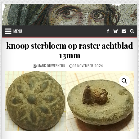
Skip to content
MENU
knoop sterbloem op raster achtblad
13mm
AUTHOR:
PUBLISHED DATE:
MARK OUWERKERK
19 NOVEMBER 2024