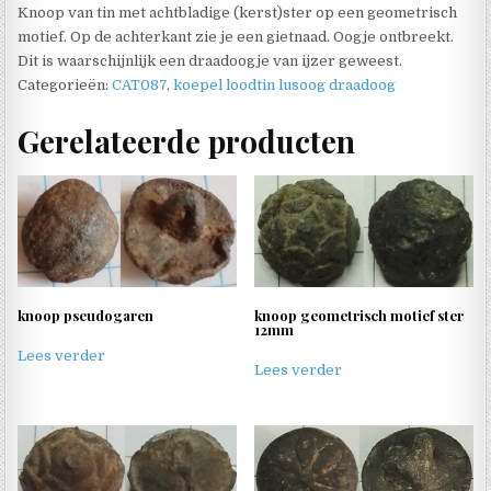
Knoop van tin met achtbladige (kerst)ster op een geometrisch
motief. Op de achterkant zie je een gietnaad. Oogje ontbreekt.
Dit is waarschijnlijk een draadoogje van ijzer geweest.
Categorieën:
CAT087
,
koepel loodtin lusoog draadoog
Gerelateerde producten
knoop pseudogaren
knoop geometrisch motief ster
12mm
Lees verder
Lees verder