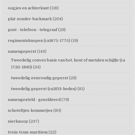
oogjes en achterkant
(118)
plat-zonder-backmark
(204)
post - telefoon - telegraaf
(29)
regimentsknopen (ca1675-1775)
(19)
samengeperst
(143)
Tweedelig convex basis van bot, hout of metalen schijfje (ca
1720-1840)
(33)
tweedelig eenvoudig geperst
(29)
tweedelig geperst (ca1813-heden)
(81)
samengesteld - gesoldeerd
(79)
schoteltjes-kommetjes
(80)
sierknoop
(237)
trein-tram-maritiem
(22)