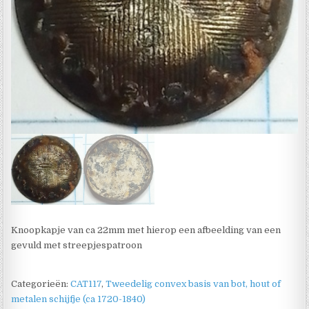
Knoopkapje van ca 22mm met hierop een afbeelding van een
gevuld met streepjespatroon
Categorieën:
CAT117
,
Tweedelig convex basis van bot, hout of
metalen schijfje (ca 1720-1840)