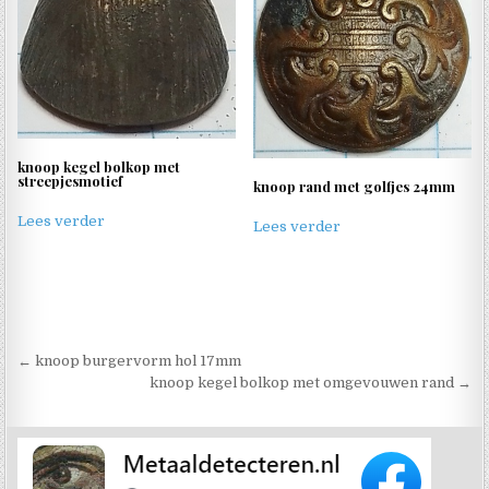
knoop kegel bolkop met
streepjesmotief
knoop rand met golfjes 24mm
Lees verder
Lees verder
Berichtnavigatie
← knoop burgervorm hol 17mm
knoop kegel bolkop met omgevouwen rand →