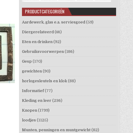
PRODUCTCATEGORIEËN
Aardewerk, glas e.a. serviesgoed
(59)
Diergerelateerd
(46)
Eten en drinken
(92)
Gebruiksvoorwerpen
(186)
Gesp
(170)
gewichten
(90)
horlogesleutels en klok
(88)
Informatief
(77)
Kleding en leer
(236)
Knopen
(1799)
loodjes
(1125)
Munten, penningen en muntgewicht
(82)