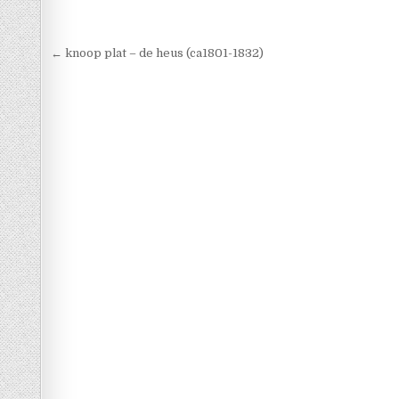
Berichtnavigatie
← knoop plat – de heus (ca1801-1832)