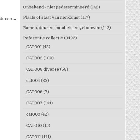
Onbekend - niet gedetermineerd
(142)
Plaats of staat van herkomst
(117)
nderen →
Ramen, deuren, meubels en gebouwen
(142)
Referentie collectie
(3422)
CAT001
(48)
CAT002
(106)
CAT003 diverse
(53)
cat004
(33)
CAT006
(7)
CAT007
(144)
cat009
(42)
CAT010
(15)
CAT011
(141)