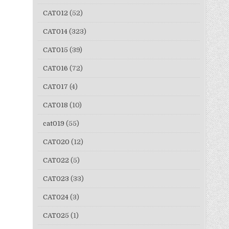
CAT012
(52)
CAT014
(323)
CAT015
(39)
CAT016
(72)
CAT017
(4)
CAT018
(10)
cat019
(55)
CAT020
(12)
CAT022
(5)
CAT023
(33)
CAT024
(3)
CAT025
(1)