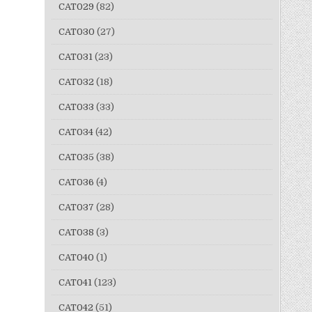
CAT029
(82)
CAT030
(27)
CAT031
(23)
CAT032
(18)
CAT033
(33)
CAT034
(42)
CAT035
(38)
CAT036
(4)
CAT037
(28)
CAT038
(3)
CAT040
(1)
CAT041
(123)
CAT042
(51)