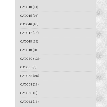
CAT043
(14)
CAT045
(46)
CAT046
(40)
CAT047
(74)
CAT048
(19)
CAT049
(8)
CAT050
(129)
CAT051
(6)
CAT052
(26)
CAT053
(17)
CAT060
(8)
CAT062
(48)