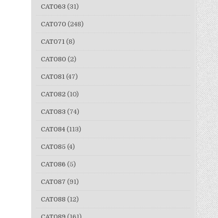
CAT063
(31)
CAT070
(248)
CAT071
(8)
CAT080
(2)
CAT081
(47)
CAT082
(10)
CAT083
(74)
CAT084
(113)
CAT085
(4)
CAT086
(5)
CAT087
(91)
CAT088
(12)
CAT089
(161)