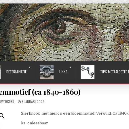
DETERMINATIE
LINKS
TIPS METAALDETEC
emmotief (ca 1840-1860)
:
PUBLISHED DATE:
UWERKERK
5 JANUARI 2024
Sierknoop met hierop een bloemmotief. Verguld. Ca 1840
kz: onleesbaar