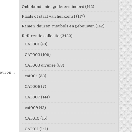
Onbekend - niet gedetermineerd
(142)
Plaats of staat van herkomst
(117)
Ramen, deuren, meubels en gebouwen
(142)
Referentie collectie
(3422)
CAT001
(48)
CAT002
(106)
CAT003 diverse
(53)
leuron →
cat004
(33)
CAT006
(7)
CAT007
(144)
cat009
(42)
CAT010
(15)
CAT011
(141)