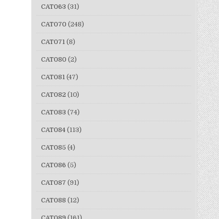
CAT063
(31)
CAT070
(248)
CAT071
(8)
CAT080
(2)
CAT081
(47)
CAT082
(10)
CAT083
(74)
CAT084
(113)
CAT085
(4)
CAT086
(5)
CAT087
(91)
CAT088
(12)
CAT089
(161)