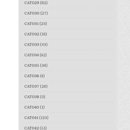
CAT029
(82)
CAT030
(27)
CAT031
(23)
CAT032
(18)
CAT033
(33)
CAT034
(42)
CAT035
(38)
CAT036
(4)
CAT037
(28)
CAT038
(3)
CAT040
(1)
CAT041
(123)
CAT042
(51)