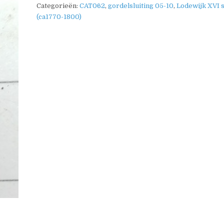
Categorieën:
CAT062
,
gordelsluiting 05-10
,
Lodewijk XVI st
(ca1770-1800)