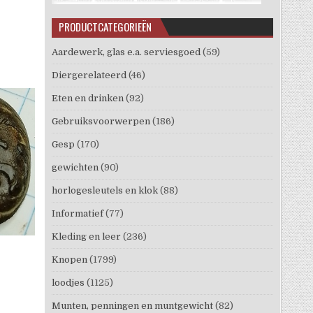
PRODUCTCATEGORIEËN
Aardewerk, glas e.a. serviesgoed
(59)
Diergerelateerd
(46)
Eten en drinken
(92)
Gebruiksvoorwerpen
(186)
Gesp
(170)
gewichten
(90)
horlogesleutels en klok
(88)
Informatief
(77)
Kleding en leer
(236)
Knopen
(1799)
loodjes
(1125)
Munten, penningen en muntgewicht
(82)