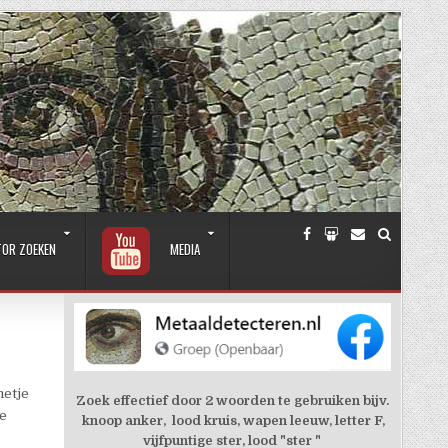
TOR ZOEKEN
MEDIA
metje
Zoek effectief door 2 woorden te gebruiken bijv.
de
knoop anker, lood kruis, wapen leeuw, letter F,
vijfpuntige ster, lood "ster "