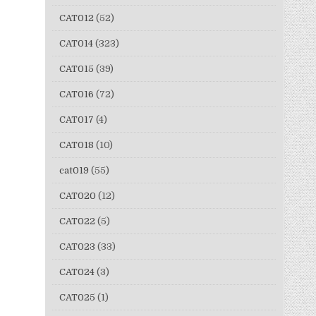
CAT012
(52)
CAT014
(323)
CAT015
(39)
CAT016
(72)
CAT017
(4)
CAT018
(10)
cat019
(55)
CAT020
(12)
CAT022
(5)
CAT023
(33)
CAT024
(3)
CAT025
(1)