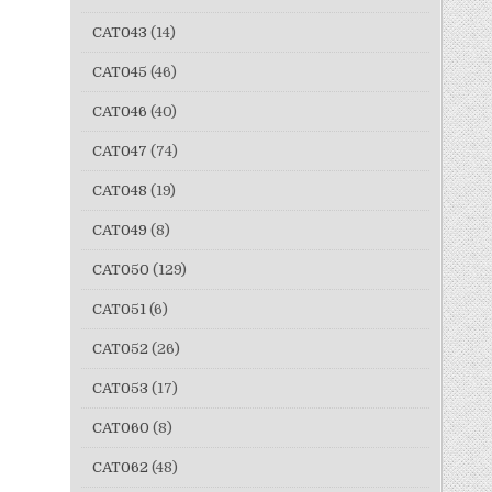
CAT043
(14)
CAT045
(46)
CAT046
(40)
CAT047
(74)
CAT048
(19)
CAT049
(8)
CAT050
(129)
CAT051
(6)
CAT052
(26)
CAT053
(17)
CAT060
(8)
CAT062
(48)