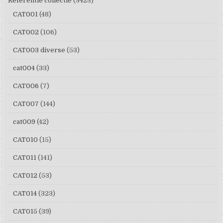
Referentie collectie
(3423)
CAT001
(48)
CAT002
(106)
CAT003 diverse
(53)
cat004
(33)
CAT006
(7)
CAT007
(144)
cat009
(42)
CAT010
(15)
CAT011
(141)
CAT012
(53)
CAT014
(323)
CAT015
(39)