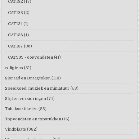
CAT132
(17)
CAT133
(2)
CAT134
(1)
CAT136
(1)
CAT137
(36)
CAT999 - oogvondsten
(41)
religieus
(81)
Sieraad en Draagteken
(118)
Speelgoed, muziek en miniatuur
(58)
Stijl en versieringen
(74)
Tabaksartikelen
(55)
Topvondsten en topstukken
(16)
Vindplaats
(982)