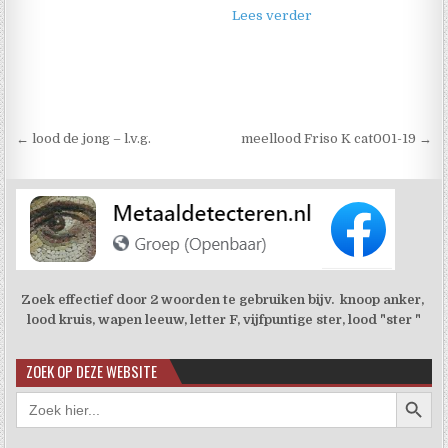
Lees verder
Berichtnavigatie
← lood de jong – l.v.g.
meellood Friso K cat001-19 →
Zoek effectief door 2 woorden te gebruiken bijv. knoop anker,
lood kruis, wapen leeuw, letter F, vijfpuntige ster, lood "ster "
ZOEK OP DEZE WEBSITE
Zoekkno
Zoek
naar: