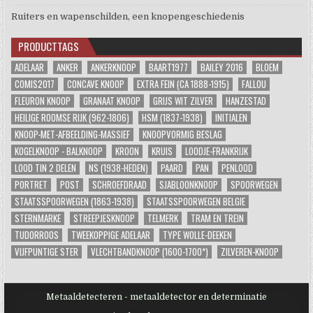
Ruiters en wapenschilden, een knopengeschiedenis
PRODUCTTAGS
ADELAAR
ANKER
ANKERKNOOP
BAART1977
BAILEY 2016
BLOEM
COMIS2017
CONCAVE KNOOP
EXTRA FEIN (CA 1888-1915)
FALLOU
FLEURON KNOOP
GRANAAT KNOOP
GRIJS WIT ZILVER
HANZESTAD
HEILIGE ROOMSE RIJK (962-1806)
HSM (1837-1938)
INITIALEN
KNOOP-MET-AFBEELDING-MASSIEF
KNOOPVORMIG BESLAG
KOGELKNOOP - BALKNOOP
KROON
KRUIS
LOODJE-FRANKRIJK
LOOD TIN 2 DELEN
NS (1938-HEDEN)
PAARD
PAN
PENLOOD
PORTRET
POST
SCHROEFDRAAD
SJABLOONKNOOP
SPOORWEGEN
STAATSSPOORWEGEN (1863-1938)
STAATSSPOORWEGEN BELGIE
STERNMARKE
STREEPJESKNOOP
TELMERK
TRAM EN TREIN
TUDORROOS
TWEEKOPPIGE ADELAAR
TYPE WOLLE-DEEKEN
VIJFPUNTIGE STER
VLECHTBANDKNOOP (1600-1700*)
ZILVEREN-KNOOP
Metaaldetecteren - metaaldetector en determinatie