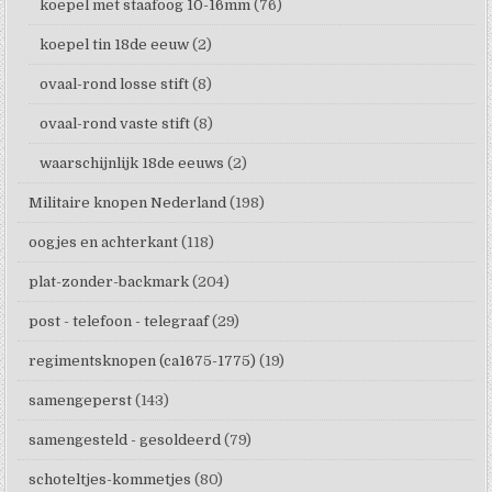
koepel met staafoog 10-16mm
(76)
koepel tin 18de eeuw
(2)
ovaal-rond losse stift
(8)
ovaal-rond vaste stift
(8)
waarschijnlijk 18de eeuws
(2)
Militaire knopen Nederland
(198)
oogjes en achterkant
(118)
plat-zonder-backmark
(204)
post - telefoon - telegraaf
(29)
regimentsknopen (ca1675-1775)
(19)
samengeperst
(143)
samengesteld - gesoldeerd
(79)
schoteltjes-kommetjes
(80)