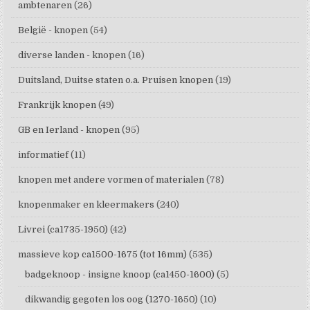
ambtenaren
(26)
België - knopen
(54)
diverse landen - knopen
(16)
Duitsland, Duitse staten o.a. Pruisen knopen
(19)
Frankrijk knopen
(49)
GB en Ierland - knopen
(95)
informatief
(11)
knopen met andere vormen of materialen
(78)
knopenmaker en kleermakers
(240)
Livrei (ca1735-1950)
(42)
massieve kop ca1500-1675 (tot 16mm)
(535)
badgeknoop - insigne knoop (ca1450-1600)
(5)
dikwandig gegoten los oog (1270-1650)
(10)