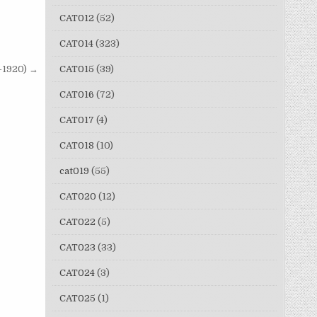
CAT012
(52)
CAT014
(323)
CAT015
(39)
-1920) →
CAT016
(72)
CAT017
(4)
CAT018
(10)
cat019
(55)
CAT020
(12)
CAT022
(5)
CAT023
(33)
CAT024
(3)
CAT025
(1)