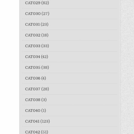
CAT029
(82)
CAT030
(27)
CAT031
(23)
CAT032
(18)
CAT033
(33)
CAT034
(42)
CAT035
(38)
CAT036
(4)
CAT037
(28)
CAT038
(3)
CAT040
(1)
CAT041
(123)
CAT042
(51)