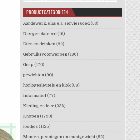
PRODUCTCATEGORIEËN
Aardewerk, glas e.a. serviesgoed
(59)
Diergerelateerd
(46)
Eten en drinken
(92)
Gebruiksvoorwerpen
(186)
Gesp
(170)
gewichten
(90)
horlogesleutels en klok
(88)
Informatief
(77)
Kleding en leer
(236)
Knopen
(1799)
loodjes
(1125)
Munten, penningen en muntgewicht
(82)