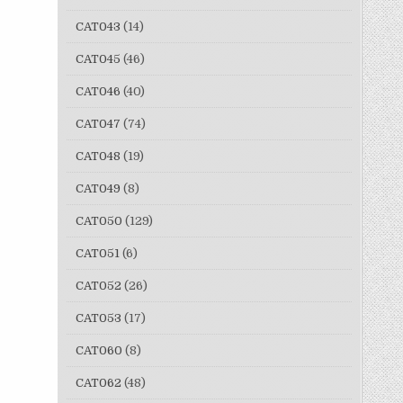
CAT043
(14)
CAT045
(46)
CAT046
(40)
CAT047
(74)
CAT048
(19)
CAT049
(8)
CAT050
(129)
CAT051
(6)
CAT052
(26)
CAT053
(17)
CAT060
(8)
CAT062
(48)