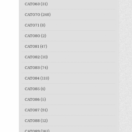
CAT063
(31)
CAT070
(248)
CAT071
(8)
CAT080
(2)
CAT081
(47)
CAT082
(10)
CAT083
(74)
CAT084
(113)
CAT085
(4)
CAT086
(5)
CAT087
(91)
CAT088
(12)
CAT089
(161)