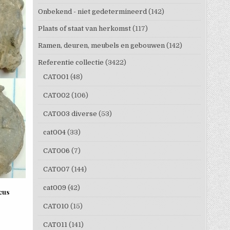
Onbekend - niet gedetermineerd
(142)
Plaats of staat van herkomst
(117)
Ramen, deuren, meubels en gebouwen
(142)
Referentie collectie
(3422)
CAT001
(48)
CAT002
(106)
CAT003 diverse
(53)
cat004
(33)
CAT006
(7)
CAT007
(144)
cat009
(42)
cus
CAT010
(15)
CAT011
(141)