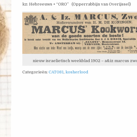
kz: Hebreeuws + “ORO” (Opperrabbijn van Overijssel)
nieuw israelietisch weekblad 1902 – a&iz marcus zwo
Categorieën:
CAT081
,
kosherlood