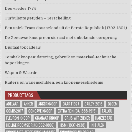
Des vredes 1774
Turbulente getijden – Terschelling
Een uniek Frans douanelood uit de Eerste Republiek (1792-1804)
De Zeeuwse knoop: een sieraad met onbekende oorsprong
Digitaal topcadeau!
Tombak knopen: datering, gebruik en materiaal-technische
beperkingen
Wapen & Waarde
Ruiters en wapenschilden, een knopengeschiedenis
PRODUCTTAGS
ADELAAR
ANKER
ANKERKNOOP
BAART1977
BAILEY 2016
BLOEM
COMIS2017
CONCAVE KNOOP
EXTRA FEIN (CA 1888-1915)
FALLOU
FLEURON KNOOP
GRANAAT KNOOP
GRIJS WIT ZILVER
HANZESTAD
HEILIGE ROOMSE RIJK (962-1806)
HSM (1837-1938)
INITIALEN