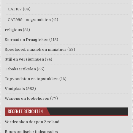
CAT137
(36)
CAT999 - oogvondsten
(41)
religieus
(81)
Sieraad en Draagteken
(118)
Speelgoed, muziek en miniatuur
(58)
Stijl en versieringen
(74)
Tabaksartikelen
(55)
Topvondsten en topstukken
(16)
Vindplaats
(982)
Wapens en toebehoren
(77)
RECENTE BERICHTEN
Verdronken dorpen Zeeland
Bourgondische tijdcapsules