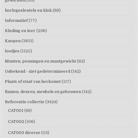
gewichten
(90)
horlogesleutels en klok
(88)
Informatief
(77)
Kleding en leer
(236)
Knopen
(1801)
loodjes
(1125)
Munten, penningen en muntgewicht
(82)
Onbekend - niet gedetermineerd
(142)
Plaats of staat van herkomst
(117)
Ramen, deuren, meubels en gebouwen
(142)
Referentie collectie
(3424)
CAT001
(48)
CAT002
(106)
CAT003 diverse
(53)