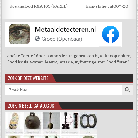
Berichtnavigatie
← douanelood R&A 109 (PAREL)
hangslotje cat007-20 →
Zoek effectief door 2 woorden te gebruiken bijv. knoop anker,
lood kruis, wapen leeuw, letter F, vijfpuntige ster, lood "ster "
ZOEK OP DEZE WEBSITE
Zoekkno
Zoek
naar:
ZOEK IN BEELD CATALOGUS