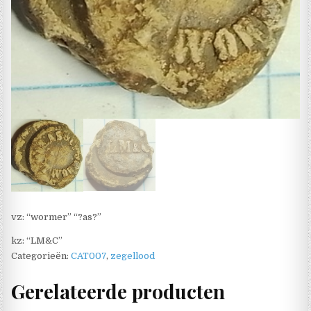
vz: “wormer” “?as?”
kz: “LM&C”
Categorieën:
CAT007
,
zegellood
Gerelateerde producten