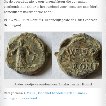
Op de voorzijde zie je een (vrouw)figuur die een anker
vasthoudt. Een anker is het symbool voor hoop. Het gaat hierbij
namelijk om zoutkeet “De hoop”.
kz: “W.W. & C” “a Roni” “G” (Kennelijk paste de G niet vooraan
Groningen)
Ander loodje gevonden door Rinske van der Noord
Categorieën:
CAT060
,
lood met handelsmerk huismerk
monogram
,
zegellood