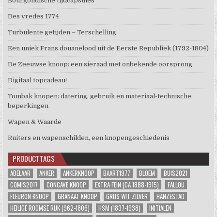
Bourgondische tijdcapsules
Des vredes 1774
Turbulente getijden – Terschelling
Een uniek Frans douanelood uit de Eerste Republiek (1792-1804)
De Zeeuwse knoop: een sieraad met onbekende oorsprong
Digitaal topcadeau!
Tombak knopen: datering, gebruik en materiaal-technische
beperkingen
Wapen & Waarde
Ruiters en wapenschilden, een knopengeschiedenis
PRODUCTTAGS
ADELAAR
ANKER
ANKERKNOOP
BAART1977
BLOEM
BUIS2021
COMIS2017
CONCAVE KNOOP
EXTRA FEIN (CA 1888-1915)
FALLOU
FLEURON KNOOP
GRANAAT KNOOP
GRIJS WIT ZILVER
HANZESTAD
HEILIGE ROOMSE RIJK (962-1806)
HSM (1837-1938)
INITIALEN