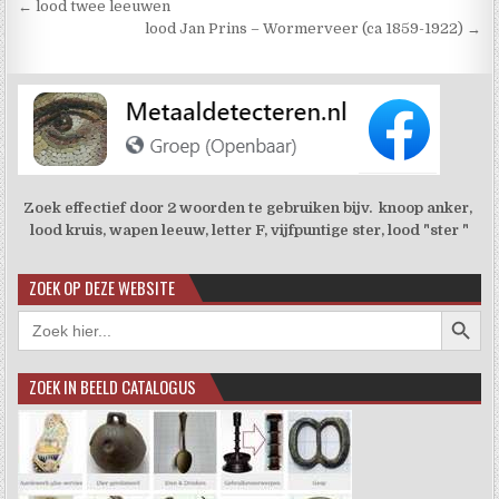
Berichtnavigatie
← lood twee leeuwen
lood Jan Prins – Wormerveer (ca 1859-1922) →
Zoek effectief door 2 woorden te gebruiken bijv. knoop anker,
lood kruis, wapen leeuw, letter F, vijfpuntige ster, lood "ster "
ZOEK OP DEZE WEBSITE
Zoekkno
Zoek
naar:
ZOEK IN BEELD CATALOGUS