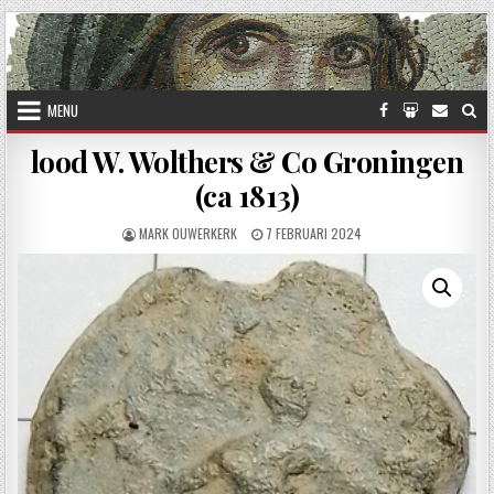
Skip to content
MENU
lood W. Wolthers & Co Groningen
(ca 1813)
AUTHOR:
PUBLISHED DATE:
MARK OUWERKERK
7 FEBRUARI 2024