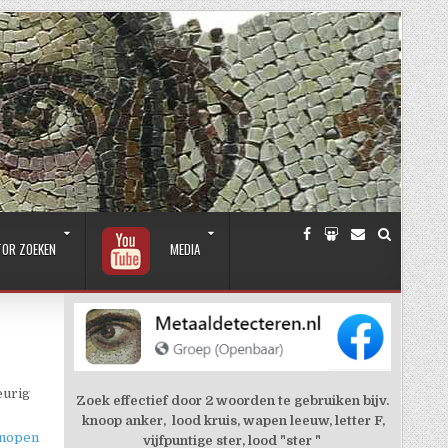
TOR ZOEKEN
MEDIA
eurig
Zoek effectief door 2 woorden te gebruiken bijv.
knoop anker, lood kruis, wapen leeuw, letter F,
knopen
vijfpuntige ster, lood "ster "