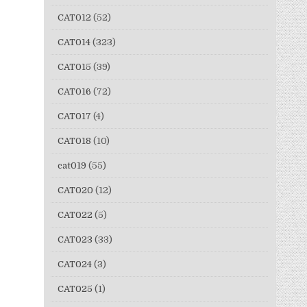
CAT012
(52)
CAT014
(323)
CAT015
(39)
CAT016
(72)
CAT017
(4)
CAT018
(10)
cat019
(55)
CAT020
(12)
CAT022
(5)
CAT023
(33)
CAT024
(3)
CAT025
(1)