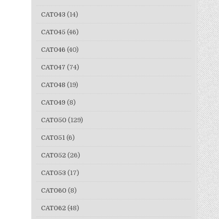
CAT043
(14)
CAT045
(46)
CAT046
(40)
CAT047
(74)
CAT048
(19)
CAT049
(8)
CAT050
(129)
CAT051
(6)
CAT052
(26)
CAT053
(17)
CAT060
(8)
CAT062
(48)