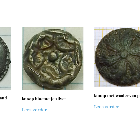
knoop met waaier van 
rand
knoop bloemetje zilver
Lees verder
Lees verder