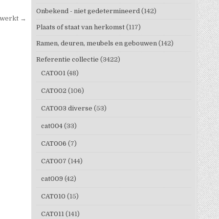
Onbekend - niet gedetermineerd
(142)
werkt →
Plaats of staat van herkomst
(117)
Ramen, deuren, meubels en gebouwen
(142)
Referentie collectie
(3422)
CAT001
(48)
CAT002
(106)
CAT003 diverse
(53)
cat004
(33)
CAT006
(7)
CAT007
(144)
cat009
(42)
CAT010
(15)
CAT011
(141)