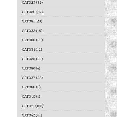
CAT029
(82)
CAT030
(27)
CAT031
(23)
CAT032
(18)
CAT033
(33)
CAT034
(42)
CAT035
(38)
CAT036
(4)
CAT037
(28)
CAT038
(3)
CAT040
(1)
CAT041
(123)
CAT042
(51)