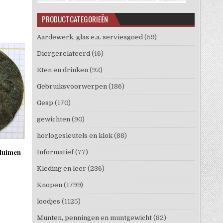
PRODUCTCATEGORIEËN
Aardewerk, glas e.a. serviesgoed
(59)
Diergerelateerd
(46)
Eten en drinken
(92)
Gebruiksvoorwerpen
(186)
Gesp
(170)
gewichten
(90)
horlogesleutels en klok
(88)
pluimen
Informatief
(77)
Kleding en leer
(236)
Knopen
(1799)
loodjes
(1125)
Munten, penningen en muntgewicht
(82)