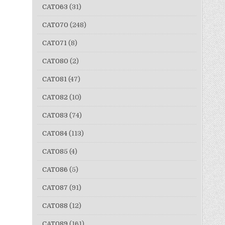
CAT063
(31)
CAT070
(248)
CAT071
(8)
CAT080
(2)
CAT081
(47)
CAT082
(10)
CAT083
(74)
CAT084
(113)
CAT085
(4)
CAT086
(5)
CAT087
(91)
CAT088
(12)
CAT089
(161)