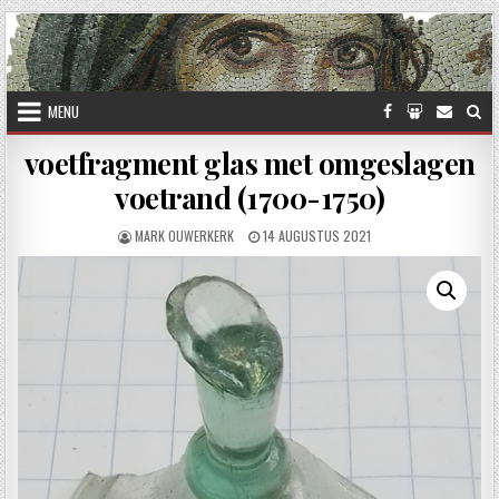
Skip to content
MENU
voetfragment glas met omgeslagen
voetrand (1700-1750)
AUTHOR:
PUBLISHED DATE:
MARK OUWERKERK
14 AUGUSTUS 2021