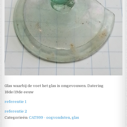
Glas waarbij de voet het glas is omgevouwen. Datering
18de/19de eeuw
referentie 1
referentie 2
Categorieën:
CAT999 - oogvondsten
,
glas