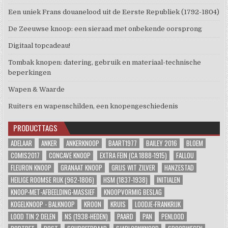
Een uniek Frans douanelood uit de Eerste Republiek (1792-1804)
De Zeeuwse knoop: een sieraad met onbekende oorsprong
Digitaal topcadeau!
Tombak knopen: datering, gebruik en materiaal-technische
beperkingen
Wapen & Waarde
Ruiters en wapenschilden, een knopengeschiedenis
PRODUCTTAGS
ADELAAR
ANKER
ANKERKNOOP
BAART1977
BAILEY 2016
BLOEM
COMIS2017
CONCAVE KNOOP
EXTRA FEIN (CA 1888-1915)
FALLOU
FLEURON KNOOP
GRANAAT KNOOP
GRIJS WIT ZILVER
HANZESTAD
HEILIGE ROOMSE RIJK (962-1806)
HSM (1837-1938)
INITIALEN
KNOOP-MET-AFBEELDING-MASSIEF
KNOOPVORMIG BESLAG
KOGELKNOOP - BALKNOOP
KROON
KRUIS
LOODJE-FRANKRIJK
LOOD TIN 2 DELEN
NS (1938-HEDEN)
PAARD
PAN
PENLOOD