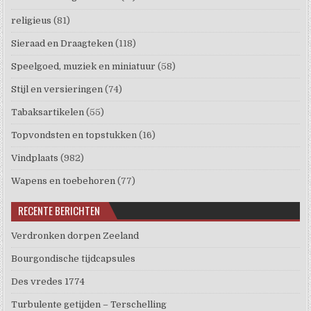
religieus
(81)
Sieraad en Draagteken
(118)
Speelgoed, muziek en miniatuur
(58)
Stijl en versieringen
(74)
Tabaksartikelen
(55)
Topvondsten en topstukken
(16)
Vindplaats
(982)
Wapens en toebehoren
(77)
RECENTE BERICHTEN
Verdronken dorpen Zeeland
Bourgondische tijdcapsules
Des vredes 1774
Turbulente getijden – Terschelling