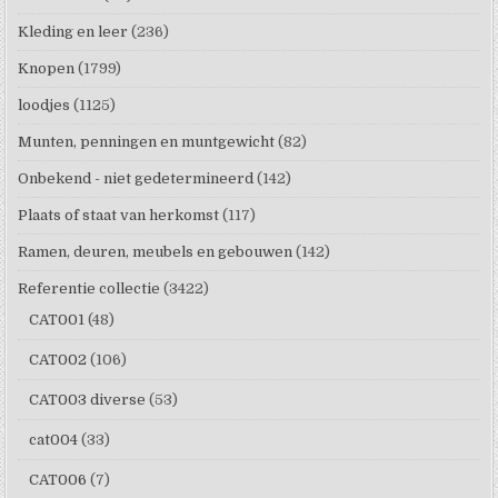
Kleding en leer
(236)
Knopen
(1799)
loodjes
(1125)
Munten, penningen en muntgewicht
(82)
Onbekend - niet gedetermineerd
(142)
Plaats of staat van herkomst
(117)
Ramen, deuren, meubels en gebouwen
(142)
Referentie collectie
(3422)
CAT001
(48)
CAT002
(106)
CAT003 diverse
(53)
cat004
(33)
CAT006
(7)