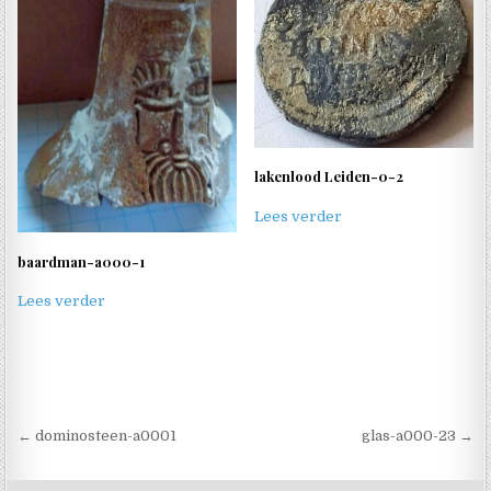
lakenlood Leiden-0-2
Lees verder
baardman-a000-1
Lees verder
Berichtnavigatie
← dominosteen-a0001
glas-a000-23 →