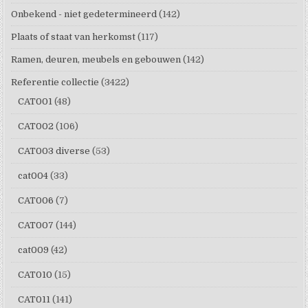
Onbekend - niet gedetermineerd
(142)
Plaats of staat van herkomst
(117)
Ramen, deuren, meubels en gebouwen
(142)
Referentie collectie
(3422)
CAT001
(48)
CAT002
(106)
CAT003 diverse
(53)
cat004
(33)
CAT006
(7)
CAT007
(144)
cat009
(42)
CAT010
(15)
CAT011
(141)