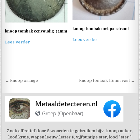
knoop tombak met parelrand
knoop tombak eenvoudig 32mm
Lees verder
Lees verder
Berichtnavigatie
← knoop orange
knoop tombak 15mm vast →
Zoek effectief door 2 woorden te gebruiken bijv. knoop anker,
lood kruis, wapen leeuw, letter F, vijfpuntige ster, lood "ster "