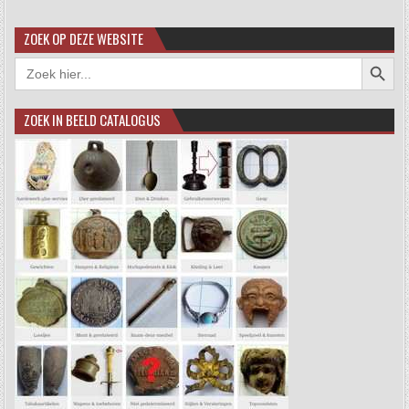
ZOEK OP DEZE WEBSITE
Zoekkno
Zoek
naar:
ZOEK IN BEELD CATALOGUS