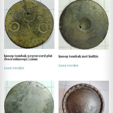
knoop tombak gegraveerd plat
knoop tombak met kuiltje
(boerenknoop) 22mm
Lees verder
Lees verder