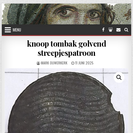
Skip to content
MENU
knoop tombak golvend
streepjespatroon
AUTHOR:
PUBLISHED DATE:
MARK OUWERKERK
11 JUNI 2025