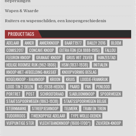
beperkingen
Wapen & Waarde
Ruiters en wapenschilden, een knopengeschiedenis
PRODUCTTAGS
ADELAAR
ANKER
ANKERKNOOP
BAART1977
BAILEY 2016
BLOEM
COMIS2017
CONCAVE KNOOP
EXTRA FEIN (CA 1888-1915)
FALLOU
FLEURON KNOOP
GRANAAT KNOOP
GRIJS WIT ZILVER
HANZESTAD
HEILIGE ROOMSE RIJK (962-1806)
HSM (1837-1938)
INITIALEN
KNOOP-MET-AFBEELDING-MASSIEF
KNOOPVORMIG BESLAG
KOGELKNOOP - BALKNOOP
KROON
KRUIS
LOODJE-FRANKRIJK
LOOD TIN 2 DELEN
NS (1938-HEDEN)
PAARD
PAN
PENLOOD
PORTRET
POST
SCHROEFDRAAD
SJABLOONKNOOP
SPOORWEGEN
STAATSSPOORWEGEN (1863-1938)
STAATSSPOORWEGEN BELGIE
STERNMARKE
STREEPJESKNOOP
TELMERK
TRAM EN TREIN
TUDORROOS
TWEEKOPPIGE ADELAAR
TYPE WOLLE-DEEKEN
VIJFPUNTIGE STER
VLECHTBANDKNOOP (1600-1700*)
ZILVEREN-KNOOP