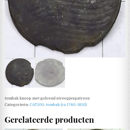
tombak knoop met golvend streepjespatroon
Categorieën:
CAT100
,
tombak (ca 1760-1810)
Gerelateerde producten