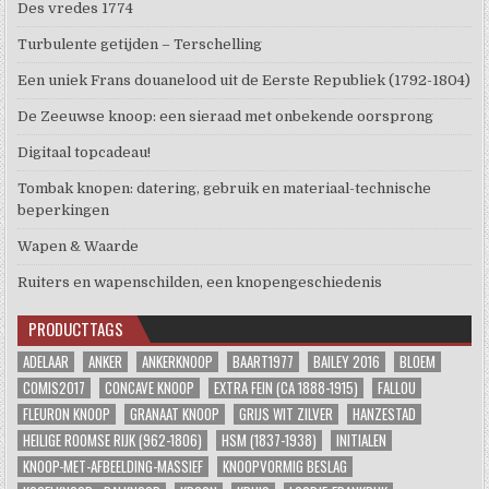
Des vredes 1774
Turbulente getijden – Terschelling
Een uniek Frans douanelood uit de Eerste Republiek (1792-1804)
De Zeeuwse knoop: een sieraad met onbekende oorsprong
Digitaal topcadeau!
Tombak knopen: datering, gebruik en materiaal-technische
beperkingen
Wapen & Waarde
Ruiters en wapenschilden, een knopengeschiedenis
PRODUCTTAGS
ADELAAR
ANKER
ANKERKNOOP
BAART1977
BAILEY 2016
BLOEM
COMIS2017
CONCAVE KNOOP
EXTRA FEIN (CA 1888-1915)
FALLOU
FLEURON KNOOP
GRANAAT KNOOP
GRIJS WIT ZILVER
HANZESTAD
HEILIGE ROOMSE RIJK (962-1806)
HSM (1837-1938)
INITIALEN
KNOOP-MET-AFBEELDING-MASSIEF
KNOOPVORMIG BESLAG