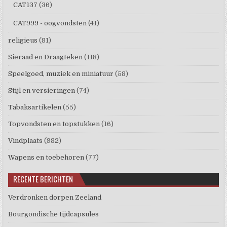
CAT137
(36)
CAT999 - oogvondsten
(41)
religieus
(81)
Sieraad en Draagteken
(118)
Speelgoed, muziek en miniatuur
(58)
Stijl en versieringen
(74)
Tabaksartikelen
(55)
Topvondsten en topstukken
(16)
Vindplaats
(982)
Wapens en toebehoren
(77)
RECENTE BERICHTEN
Verdronken dorpen Zeeland
Bourgondische tijdcapsules