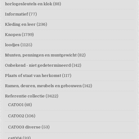
horlogesleutels en klok
(88)
Informatief
(77)
Kleding en leer
(236)
Knopen
(1799)
loodjes
(1125)
Munten, penningen en muntgewicht
(82)
Onbekend - niet gedetermineerd
(142)
Plaats of staat van herkomst
(117)
Ramen, deuren, meubels en gebouwen
(142)
Referentie collectie
(3422)
CAT001
(48)
CAT002
(106)
CAT003 diverse
(53)
cat004
(33)