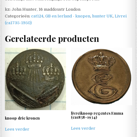
kz: John Hunter, 16 maddoxstr London
Categorieën:
cat124
,
GB en Ierland - knopen
,
hunter UK
,
Livrei
(ca1735-1950)
Gerelateerde producten
livreiknoop regentes Emma
(ca1858-1934)
knoop drie kronen
Lees verder
Lees verder