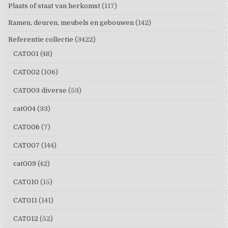
Plaats of staat van herkomst
(117)
Ramen, deuren, meubels en gebouwen
(142)
Referentie collectie
(3422)
CAT001
(48)
CAT002
(106)
CAT003 diverse
(53)
cat004
(33)
CAT006
(7)
CAT007
(144)
cat009
(42)
CAT010
(15)
CAT011
(141)
CAT012
(52)