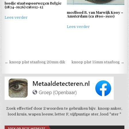
loodje staatsspoorwegen Belgie
(1834-1926) cat012-12
meellood B. van Marwijk Kooy –
Amsterdam (ca 1890-1910)
Lees verder
Lees verder
Berichtnavigatie
← knoop plat staafoog 20mm dik
knoop plat 15mm staafoog →
Zoek effectief door 2 woorden te gebruiken bijv. knoop anker,
lood kruis, wapen leeuw, letter F, vijfpuntige ster, lood "ster "
ZOEK OP DEZE WEBSITE