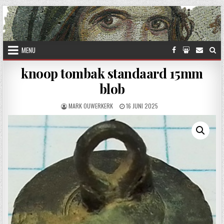
Skip to content
MENU
knoop tombak standaard 15mm
blob
AUTHOR:
PUBLISHED DATE:
MARK OUWERKERK
16 JUNI 2025