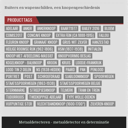
Ruiters en wapenschilden, een knopengeschiedenis
PRODUCTTAGS
ADELAAR
ANKER
ANKERKNOOP
BAART1977
BAILEY 2016
BLOEM
COMIS2017
CONCAVE KNOOP
EXTRA FEIN (CA 1888-1915)
FALLOU
FLEURON KNOOP
GRANAAT KNOOP
GRIJS WIT ZILVER
HANZESTAD
HEILIGE ROOMSE RIJK (962-1806)
HSM (1837-1938)
INITIALEN
KNOOP-MET-AFBEELDING-MASSIEF
KNOOPVORMIG BESLAG
KOGELKNOOP - BALKNOOP
KROON
KRUIS
LOODJE-FRANKRIJK
LOOD TIN 2 DELEN
NS (1938-HEDEN)
PAARD
PAN
PENLOOD
PORTRET
POST
SCHROEFDRAAD
SJABLOONKNOOP
SPOORWEGEN
STAATSSPOORWEGEN (1863-1938)
STAATSSPOORWEGEN BELGIE
STERNMARKE
STREEPJESKNOOP
TELMERK
TRAM EN TREIN
TUDORROOS
TWEEKOPPIGE ADELAAR
TYPE WOLLE-DEEKEN
VIJFPUNTIGE STER
VLECHTBANDKNOOP (1600-1700*)
ZILVEREN-KNOOP
Metaaldetecteren - metaaldetector en determinatie