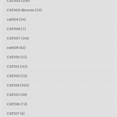
CAT002
(106)
CAT003 diverse
(53)
cat004
(33)
CAT006
(7)
CAT007
(144)
cat009
(42)
CAT010
(15)
CAT011
(141)
CAT012
(52)
CAT014
(323)
CAT015
(39)
CAT016
(72)
CAT017
(4)