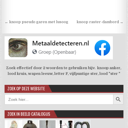
Berichtnavigatie
← knoop pseudo garen met lusoog
knoop raster-dambord →
Zoek effectief door 2 woorden te gebruiken bijv. knoop anker,
lood kruis, wapen leeuw, letter F, vijfpuntige ster, lood "ster "
ZOEK OP DEZE WEBSITE
Zoekkno
Zoek
naar:
ZOEK IN BEELD CATALOGUS