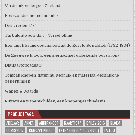
Verdronken dorpen Zeeland
Bourgondische tijdcapsules
Des vredes 1774
Turbulente getijden – Terschelling
Een uniek Frans douanelood uit de Eerste Republiek (1792-1804)
De Zeeuwse knoop: een sieraad met onbekende oorsprong
Digitaal topcadeau!
Tombak knopen: datering, gebruik en materiaal-technische
beperkingen
Wapen & Waarde
Ruiters en wapenschilden, een knopengeschiedenis
PRODUCTTAGS
ADELAAR
ANKER
ANKERKNOOP
BAART1977
BAILEY 2016
BLOEM
COMIS2017
CONCAVE KNOOP
EXTRA FEIN (CA 1888-1915)
FALLOU