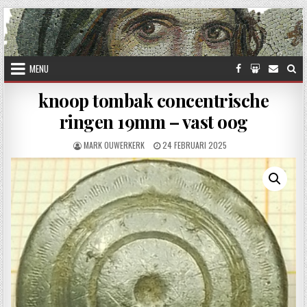
Skip to content
MENU
knoop tombak concentrische
ringen 19mm – vast oog
AUTHOR:
PUBLISHED DATE:
MARK OUWERKERK
24 FEBRUARI 2025