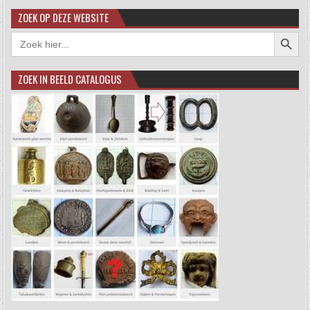
ZOEK OP DEZE WEBSITE
Zoekkno
Zoek
naar:
ZOEK IN BEELD CATALOGUS