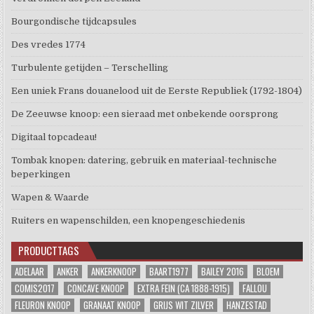
Bourgondische tijdcapsules
Des vredes 1774
Turbulente getijden – Terschelling
Een uniek Frans douanelood uit de Eerste Republiek (1792-1804)
De Zeeuwse knoop: een sieraad met onbekende oorsprong
Digitaal topcadeau!
Tombak knopen: datering, gebruik en materiaal-technische
beperkingen
Wapen & Waarde
Ruiters en wapenschilden, een knopengeschiedenis
PRODUCTTAGS
ADELAAR
ANKER
ANKERKNOOP
BAART1977
BAILEY 2016
BLOEM
COMIS2017
CONCAVE KNOOP
EXTRA FEIN (CA 1888-1915)
FALLOU
FLEURON KNOOP
GRANAAT KNOOP
GRIJS WIT ZILVER
HANZESTAD