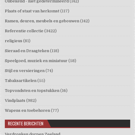
Onbekend - niet gedetermineerd
(142)
Plaats of staat van herkomst
(117)
Ramen, deuren, meubels en gebouwen
(142)
Referentie collectie
(3422)
religieus
(81)
Sieraad en Draagteken
(118)
Speelgoed, muziek en miniatuur
(58)
Stijl en versieringen
(74)
Tabaksartikelen
(55)
Topvondsten en topstukken
(16)
Vindplaats
(982)
Wapens en toebehoren
(77)
RECENTE BERICHTEN
Verdronken dorpen Zeeland