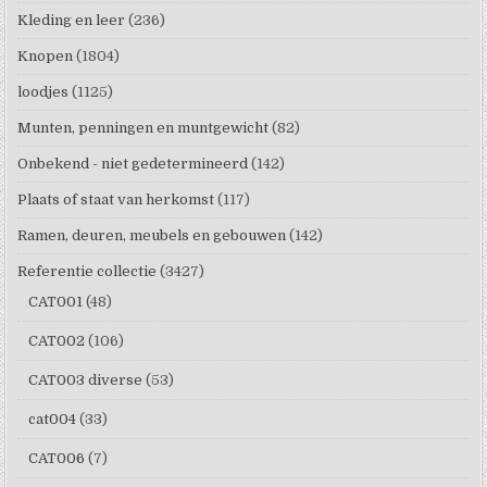
Kleding en leer
(236)
Knopen
(1804)
loodjes
(1125)
Munten, penningen en muntgewicht
(82)
Onbekend - niet gedetermineerd
(142)
Plaats of staat van herkomst
(117)
Ramen, deuren, meubels en gebouwen
(142)
Referentie collectie
(3427)
CAT001
(48)
CAT002
(106)
CAT003 diverse
(53)
cat004
(33)
CAT006
(7)