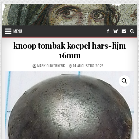
Skip to content
MENU
knoop tombak koepel hars-lijm
16mm
AUTHOR:
PUBLISHED DATE:
MARK OUWERKERK
14 AUGUSTUS 2025