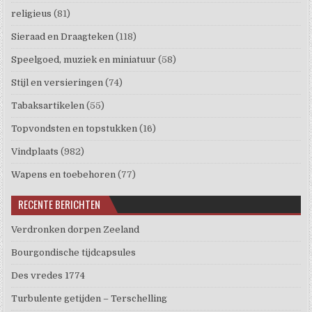
religieus
(81)
Sieraad en Draagteken
(118)
Speelgoed, muziek en miniatuur
(58)
Stijl en versieringen
(74)
Tabaksartikelen
(55)
Topvondsten en topstukken
(16)
Vindplaats
(982)
Wapens en toebehoren
(77)
RECENTE BERICHTEN
Verdronken dorpen Zeeland
Bourgondische tijdcapsules
Des vredes 1774
Turbulente getijden – Terschelling