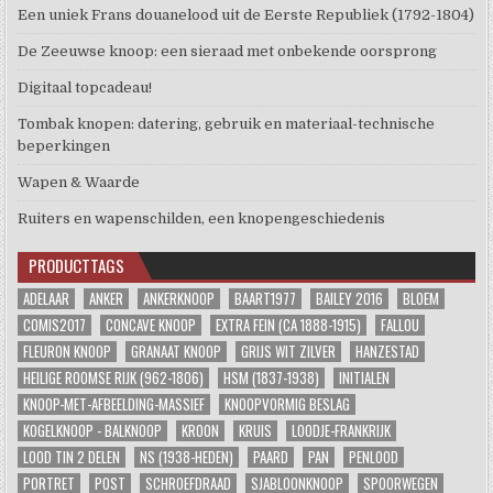
Een uniek Frans douanelood uit de Eerste Republiek (1792-1804)
De Zeeuwse knoop: een sieraad met onbekende oorsprong
Digitaal topcadeau!
Tombak knopen: datering, gebruik en materiaal-technische
beperkingen
Wapen & Waarde
Ruiters en wapenschilden, een knopengeschiedenis
PRODUCTTAGS
ADELAAR
ANKER
ANKERKNOOP
BAART1977
BAILEY 2016
BLOEM
COMIS2017
CONCAVE KNOOP
EXTRA FEIN (CA 1888-1915)
FALLOU
FLEURON KNOOP
GRANAAT KNOOP
GRIJS WIT ZILVER
HANZESTAD
HEILIGE ROOMSE RIJK (962-1806)
HSM (1837-1938)
INITIALEN
KNOOP-MET-AFBEELDING-MASSIEF
KNOOPVORMIG BESLAG
KOGELKNOOP - BALKNOOP
KROON
KRUIS
LOODJE-FRANKRIJK
LOOD TIN 2 DELEN
NS (1938-HEDEN)
PAARD
PAN
PENLOOD
PORTRET
POST
SCHROEFDRAAD
SJABLOONKNOOP
SPOORWEGEN