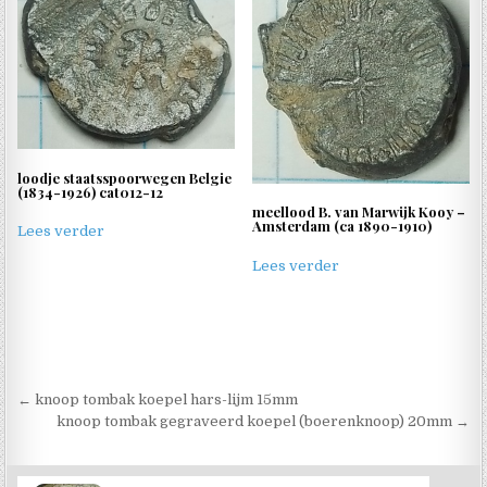
loodje staatsspoorwegen Belgie
(1834-1926) cat012-12
meellood B. van Marwijk Kooy –
Amsterdam (ca 1890-1910)
Lees verder
Lees verder
Berichtnavigatie
← knoop tombak koepel hars-lijm 15mm
knoop tombak gegraveerd koepel (boerenknoop) 20mm →