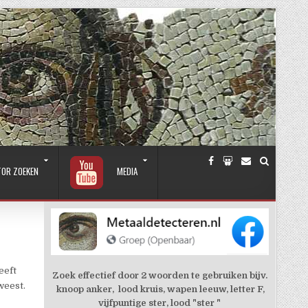
TOR ZOEKEN
MEDIA
eeft
Zoek effectief door 2 woorden te gebruiken bijv.
weest.
knoop anker, lood kruis, wapen leeuw, letter F,
vijfpuntige ster, lood "ster "