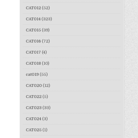
CAT012
(52)
CAT014
(323)
CAT015
(39)
CAT016
(72)
CAT017
(4)
CAT018
(10)
cat019
(55)
CAT020
(12)
CAT022
(5)
CAT023
(33)
CAT024
(3)
CAT025
(1)