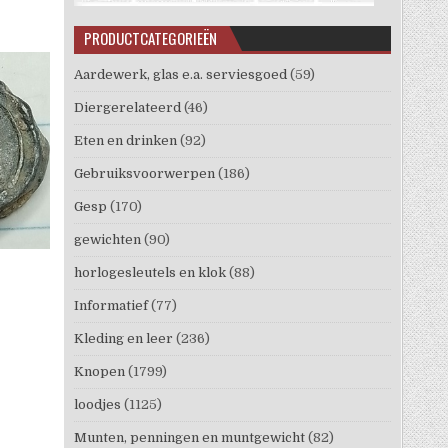
PRODUCTCATEGORIEËN
Aardewerk, glas e.a. serviesgoed
(59)
Diergerelateerd
(46)
Eten en drinken
(92)
Gebruiksvoorwerpen
(186)
Gesp
(170)
gewichten
(90)
horlogesleutels en klok
(88)
Informatief
(77)
Kleding en leer
(236)
Knopen
(1799)
loodjes
(1125)
Munten, penningen en muntgewicht
(82)