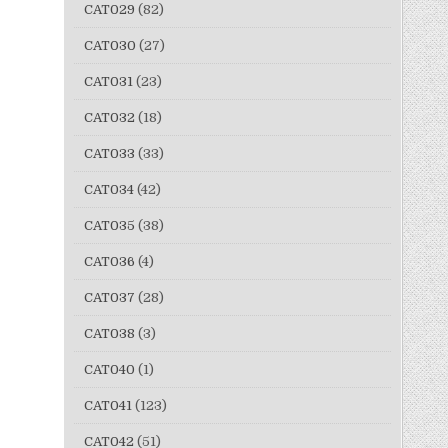
CAT029
(82)
CAT030
(27)
CAT031
(23)
CAT032
(18)
CAT033
(33)
CAT034
(42)
CAT035
(38)
CAT036
(4)
CAT037
(28)
CAT038
(3)
CAT040
(1)
CAT041
(123)
CAT042
(51)