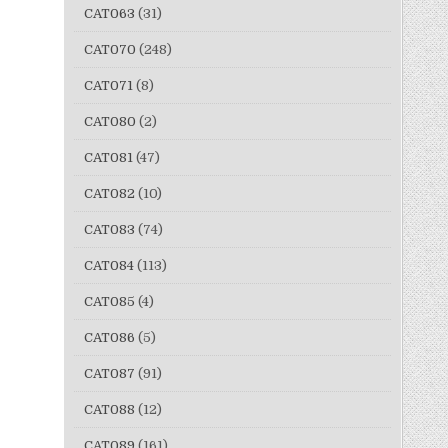
CAT063
(31)
CAT070
(248)
CAT071
(8)
CAT080
(2)
CAT081
(47)
CAT082
(10)
CAT083
(74)
CAT084
(113)
CAT085
(4)
CAT086
(5)
CAT087
(91)
CAT088
(12)
CAT089
(161)