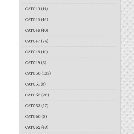
CAT043
(14)
CAT045
(46)
CAT046
(40)
CAT047
(74)
CAT048
(19)
CAT049
(8)
CAT050
(129)
CAT051
(6)
CAT052
(26)
CAT053
(17)
CAT060
(8)
CAT062
(48)