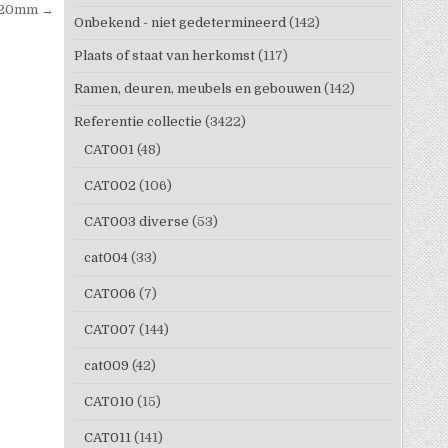
) 20mm →
Onbekend - niet gedetermineerd
(142)
Plaats of staat van herkomst
(117)
Ramen, deuren, meubels en gebouwen
(142)
Referentie collectie
(3422)
CAT001
(48)
CAT002
(106)
CAT003 diverse
(53)
cat004
(33)
CAT006
(7)
CAT007
(144)
cat009
(42)
CAT010
(15)
CAT011
(141)