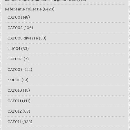
Referentie collectie
(3423)
CAT001
(48)
CAT002
(106)
CAT003 diverse
(53)
cat004
(33)
CAT006
(7)
CAT007
(144)
cat009
(42)
CAT010
(15)
CAT011
(141)
CAT012
(53)
CAT014
(323)