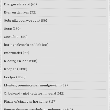
Diergerelateerd
(46)
Eten en drinken
(92)
Gebruiksvoorwerpen
(186)
Gesp
(170)
gewichten
(90)
horlogesleutels en klok
(88)
Informatief
(77)
Kleding en leer
(236)
Knopen
(1800)
loodjes
(1125)
Munten, penningen en muntgewicht
(82)
Onbekend - niet gedetermineerd
(142)
Plaats of staat van herkomst
(117)
Ramen, deuren, meubels en gebouwen
(142)