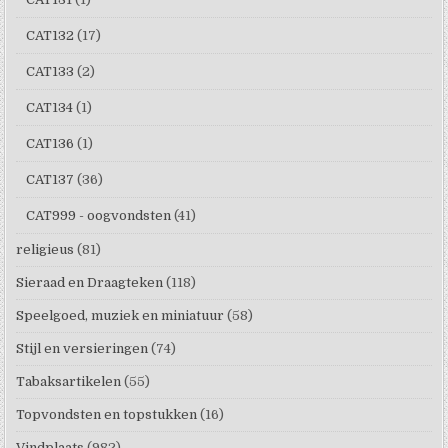
CAT132
(17)
CAT133
(2)
CAT134
(1)
CAT136
(1)
CAT137
(36)
CAT999 - oogvondsten
(41)
religieus
(81)
Sieraad en Draagteken
(118)
Speelgoed, muziek en miniatuur
(58)
Stijl en versieringen
(74)
Tabaksartikelen
(55)
Topvondsten en topstukken
(16)
Vindplaats
(982)