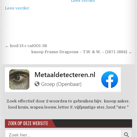
Lees verder
Lees verder
Berichtnavigatie
← lood 13 c cat001-38
knoop Franse Dragoons – T.W. & W. – (1871-1884) →
Zoek effectief door 2 woorden te gebruiken bijv. knoop anker,
lood kruis, wapen leeuw, letter F, vijfpuntige ster, lood "ster "
ZOEK OP DEZE WEBSITE
Zoekkno
Zoek
naar: