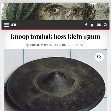
Skip to content
MENU
knoop tombak boss klein 15mm
AUTHOR:
PUBLISHED DATE:
MARK OUWERKERK
14 AUGUSTUS 2025