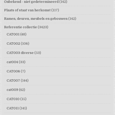
Onbekend - niet gedetermineerd
(142)
Plaats of staat van herkomst
(117)
Ramen, deuren, meubels en gebouwen
(142)
Referentie collectie
(3423)
CAT001
(48)
CAT002
(106)
CAT003 diverse
(53)
cat004
(33)
CAT006
(7)
CAT007
(144)
cat009
(42)
CAT010
(15)
CAT011
(141)