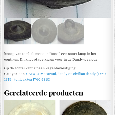
knoop van tombak met een “boss”, een soort knop in het
centrum. Dit knooptype kwam voor in de Dandy-periode.
Op de achterkant zit een kegel-bevestiging
Categorieën:
CAT012
,
Macaroni, dandy en civilian dandy (1760-
1815)
,
tombak (ca 1760-1810)
Gerelateerde producten