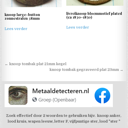
livreiknoop bloemmotief plated
knoop large-button
(ca 1830-1850)
zonnestralen 38mm
Lees verder
Lees verder
Berichtnavigatie
← knoop tombak plat 21mm kegel
knoop tombak gegraveerd plat 23mm →
Zoek effectief door 2 woorden te gebruiken bijv. knoop anker,
lood kruis, wapen leeuw, letter F, vijfpuntige ster, lood "ster "