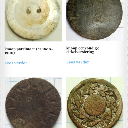
knoop eenvoudige
knoop parelmoer (ca 1800-
cirkelversiering
1900)
Lees verder
Lees verder