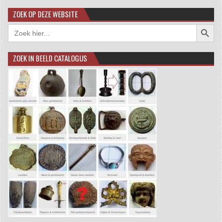
ZOEK OP DEZE WEBSITE
Zoekkno
Zoek
naar:
ZOEK IN BEELD CATALOGUS