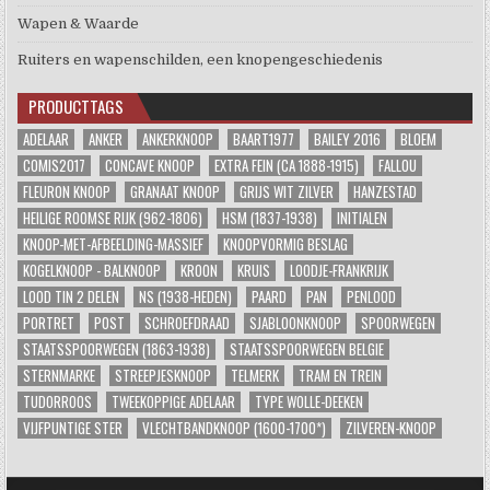
Wapen & Waarde
Ruiters en wapenschilden, een knopengeschiedenis
PRODUCTTAGS
ADELAAR
ANKER
ANKERKNOOP
BAART1977
BAILEY 2016
BLOEM
COMIS2017
CONCAVE KNOOP
EXTRA FEIN (CA 1888-1915)
FALLOU
FLEURON KNOOP
GRANAAT KNOOP
GRIJS WIT ZILVER
HANZESTAD
HEILIGE ROOMSE RIJK (962-1806)
HSM (1837-1938)
INITIALEN
KNOOP-MET-AFBEELDING-MASSIEF
KNOOPVORMIG BESLAG
KOGELKNOOP - BALKNOOP
KROON
KRUIS
LOODJE-FRANKRIJK
LOOD TIN 2 DELEN
NS (1938-HEDEN)
PAARD
PAN
PENLOOD
PORTRET
POST
SCHROEFDRAAD
SJABLOONKNOOP
SPOORWEGEN
STAATSSPOORWEGEN (1863-1938)
STAATSSPOORWEGEN BELGIE
STERNMARKE
STREEPJESKNOOP
TELMERK
TRAM EN TREIN
TUDORROOS
TWEEKOPPIGE ADELAAR
TYPE WOLLE-DEEKEN
VIJFPUNTIGE STER
VLECHTBANDKNOOP (1600-1700*)
ZILVEREN-KNOOP