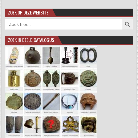
ZOEK OP DEZE WEBSITE
Zoekkno
Zoek
naar:
ZOEK IN BEELD CATALOGUS