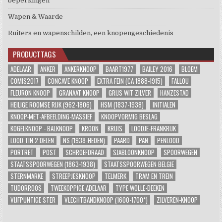
beperkingen
Wapen & Waarde
Ruiters en wapenschilden, een knopengeschiedenis
PRODUCTTAGS
ADELAAR
ANKER
ANKERKNOOP
BAART1977
BAILEY 2016
BLOEM
COMIS2017
CONCAVE KNOOP
EXTRA FEIN (CA 1888-1915)
FALLOU
FLEURON KNOOP
GRANAAT KNOOP
GRIJS WIT ZILVER
HANZESTAD
HEILIGE ROOMSE RIJK (962-1806)
HSM (1837-1938)
INITIALEN
KNOOP-MET-AFBEELDING-MASSIEF
KNOOPVORMIG BESLAG
KOGELKNOOP - BALKNOOP
KROON
KRUIS
LOODJE-FRANKRIJK
LOOD TIN 2 DELEN
NS (1938-HEDEN)
PAARD
PAN
PENLOOD
PORTRET
POST
SCHROEFDRAAD
SJABLOONKNOOP
SPOORWEGEN
STAATSSPOORWEGEN (1863-1938)
STAATSSPOORWEGEN BELGIE
STERNMARKE
STREEPJESKNOOP
TELMERK
TRAM EN TREIN
TUDORROOS
TWEEKOPPIGE ADELAAR
TYPE WOLLE-DEEKEN
VIJFPUNTIGE STER
VLECHTBANDKNOOP (1600-1700*)
ZILVEREN-KNOOP