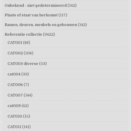
Onbekend - niet gedetermineerd
(142)
Plaats of staat van herkomst
(117)
Ramen, deuren, meubels en gebouwen
(142)
Referentie collectie
(3422)
CAT001
(48)
CAT002
(106)
CAT003 diverse
(53)
cat004
(33)
CAT006
(7)
CAT007
(144)
cat009
(42)
CAT010
(15)
CAT011
(141)