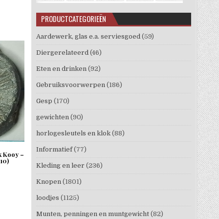
PRODUCTCATEGORIEËN
Aardewerk, glas e.a. serviesgoed
(59)
Diergerelateerd
(46)
Eten en drinken
(92)
Gebruiksvoorwerpen
(186)
Gesp
(170)
gewichten
(90)
horlogesleutels en klok
(88)
Informatief
(77)
k Kooy –
10)
Kleding en leer
(236)
Knopen
(1801)
loodjes
(1125)
Munten, penningen en muntgewicht
(82)