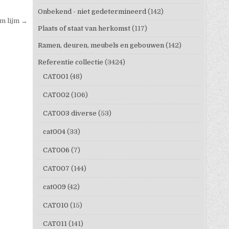
Onbekend - niet gedetermineerd
(142)
m lijm →
Plaats of staat van herkomst
(117)
Ramen, deuren, meubels en gebouwen
(142)
Referentie collectie
(3424)
CAT001
(48)
CAT002
(106)
CAT003 diverse
(53)
cat004
(33)
CAT006
(7)
CAT007
(144)
cat009
(42)
CAT010
(15)
CAT011
(141)