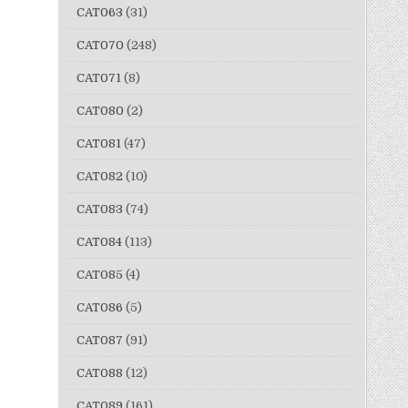
CAT063
(31)
CAT070
(248)
CAT071
(8)
CAT080
(2)
CAT081
(47)
CAT082
(10)
CAT083
(74)
CAT084
(113)
CAT085
(4)
CAT086
(5)
CAT087
(91)
CAT088
(12)
CAT089
(161)