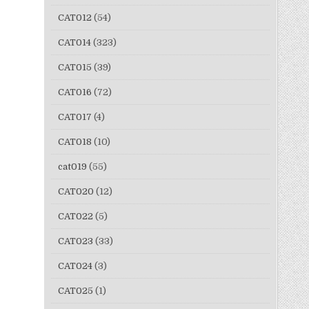
CAT012
(54)
CAT014
(323)
CAT015
(39)
CAT016
(72)
CAT017
(4)
CAT018
(10)
cat019
(55)
CAT020
(12)
CAT022
(5)
CAT023
(33)
CAT024
(3)
CAT025
(1)