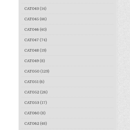
CAT043
(14)
CAT045
(46)
CAT046
(40)
CAT047
(74)
CAT048
(19)
CAT049
(8)
CAT050
(129)
CAT051
(6)
CAT052
(26)
CAT053
(17)
CAT060
(8)
CAT062
(48)