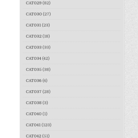
CAT029
(82)
CAT030
(27)
CAT031
(23)
CAT032
(18)
CAT033
(33)
CAT034
(42)
CAT035
(38)
CAT036
(4)
CAT037
(28)
CAT038
(3)
CAT040
(1)
CAT041
(123)
CAT042
(51)