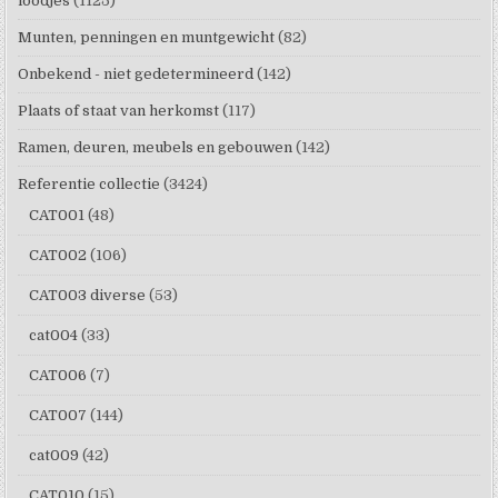
loodjes
(1125)
Munten, penningen en muntgewicht
(82)
Onbekend - niet gedetermineerd
(142)
Plaats of staat van herkomst
(117)
Ramen, deuren, meubels en gebouwen
(142)
Referentie collectie
(3424)
CAT001
(48)
CAT002
(106)
CAT003 diverse
(53)
cat004
(33)
CAT006
(7)
CAT007
(144)
cat009
(42)
CAT010
(15)