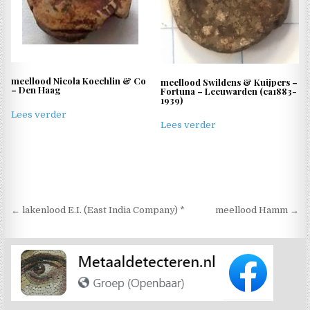
meellood Nicola Koechlin & Co
meellood Swildens & Kuijpers –
– Den Haag
Fortuna – Leeuwarden (ca1883-
1939)
Lees verder
Lees verder
Berichtnavigatie
← lakenlood E.I. (East India Company) *
meellood Hamm →