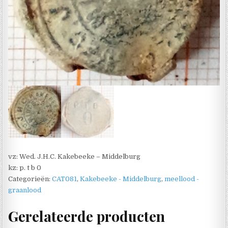
vz: Wed. J.H.C. Kakebeeke – Middelburg
kz: p. t b 0
Categorieën:
CAT081
,
Kakebeeke - Middelburg
,
meellood -
graanlood
Gerelateerde producten