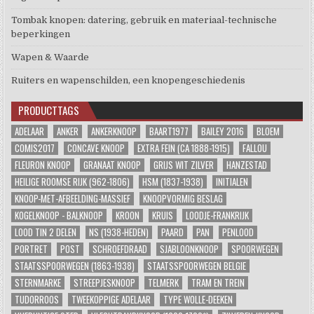
Tombak knopen: datering, gebruik en materiaal-technische
beperkingen
Wapen & Waarde
Ruiters en wapenschilden, een knopengeschiedenis
PRODUCTTAGS
ADELAAR
ANKER
ANKERKNOOP
BAART1977
BAILEY 2016
BLOEM
COMIS2017
CONCAVE KNOOP
EXTRA FEIN (CA 1888-1915)
FALLOU
FLEURON KNOOP
GRANAAT KNOOP
GRIJS WIT ZILVER
HANZESTAD
HEILIGE ROOMSE RIJK (962-1806)
HSM (1837-1938)
INITIALEN
KNOOP-MET-AFBEELDING-MASSIEF
KNOOPVORMIG BESLAG
KOGELKNOOP - BALKNOOP
KROON
KRUIS
LOODJE-FRANKRIJK
LOOD TIN 2 DELEN
NS (1938-HEDEN)
PAARD
PAN
PENLOOD
PORTRET
POST
SCHROEFDRAAD
SJABLOONKNOOP
SPOORWEGEN
STAATSSPOORWEGEN (1863-1938)
STAATSSPOORWEGEN BELGIE
STERNMARKE
STREEPJESKNOOP
TELMERK
TRAM EN TREIN
TUDORROOS
TWEEKOPPIGE ADELAAR
TYPE WOLLE-DEEKEN