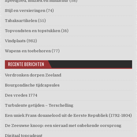
Speelgoed, muziek en miniatuur
(58)
Stijl en versieringen
(74)
Tabaksartikelen
(55)
Topvondsten en topstukken
(16)
Vindplaats
(982)
Wapens en toebehoren
(77)
RECENTE BERICHTEN
Verdronken dorpen Zeeland
Bourgondische tijdcapsules
Des vredes 1774
Turbulente getijden – Terschelling
Een uniek Frans douanelood uit de Eerste Republiek (1792-1804)
De Zeeuwse knoop: een sieraad met onbekende oorsprong
Digitaal topcadeau!