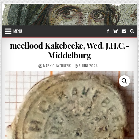
Skip to content
MENU
meellood Kakebeeke, Wed. J.H.C.-
Middelburg
AUTHOR:
PUBLISHED DATE:
MARK OUWERKERK
5 JUNI 2024